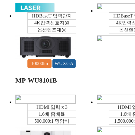
HDBaseT 입력단자
HDBase
4K입력신호지원
4K입력
옵션렌즈대응
옵션렌
10000lm
WUXGA
MP-WU8101B
HDMI 입력 x 3
HDMI 입
1.6배 줌배율
1.6배
500,000:1 명암비
1,500,00
8000lm