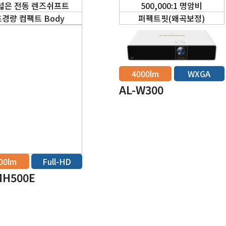
넓은 전동 렌즈쉬프트
500,000:1 명암비
초경량 컴팩트 Body
퍼펙트핏(왜곡보정)
4000lm
WXGA
AL-W300
00lm
Full-HD
MH500E