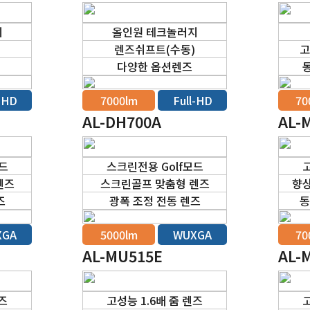
지
올인원 테크놀러지
)
렌즈쉬프트(수동)
고
다양한 옵션렌즈
l-HD
7000lm
Full-HD
70
AL-DH700A
AL-
모드
스크린전용 Golf모드
고
렌즈
스크린골프 맞춤형 렌즈
향상
즈
광폭 조정 전동 렌즈
동
XGA
5000lm
WUXGA
70
AL-MU515E
AL-
렌즈
고성능 1.6배 줌 렌즈
고